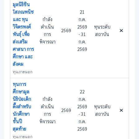
มูลนิธิชิน
โสภณพนิช
21
และ ทุน
กำลัง
ก.ค.
วิจิตรพงศ์
ดำเนิน
2569
ทุนระดับ
2569
พันธุ์ เพื่อ
การ
- 31
สถาบัน
ส่งเสริม
พิจารณา
ก.ค.
ศาสนา การ
2569
ศึกษา และ
สังคม
ทุนภายนอก
ทุนการ
ศึกษามูล
22
นิธิป่อเต็ก
กำลัง
ก.ค.
ตึ๊งสำหรับ
ดำเนิน
2569
ทุนระดับ
2569
นักศึกษา
การ
- 31
สถาบัน
ชั้นปี
พิจารณา
ก.ค.
สุดท้าย
2569
ทุนภายนอก