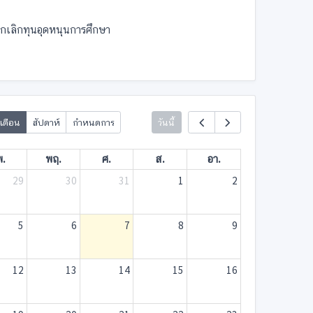
ยกเลิกทุนอุดหนุนการศึกษา
เดือน
สัปดาห์
กำหนดการ
วันนี้
พ.
พฤ.
ศ.
ส.
อา.
29
30
31
1
2
5
6
7
8
9
12
13
14
15
16