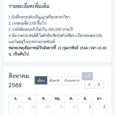
รายละเอียดเพิ่มเติม
1.นักศึกษาระดับปริญญาตรีทุกสาขาวิชา
2. เกรดเฉลี่ย 2.00 ขึ้นไป
3. รายได้ครอบครัวไม่เกิน 360,000 บาท/ปี
4. มีความประพฤติดี ไม่ฝ่าฝืนข้อบังคับหรือระเบียบของสถาบัน
และไม่อยู่ในระหว่างภาคทัณฑ์
หมายเหตุ สัมภาษณ์วันอังคารที่ 21 กุมภาพันธ์ 2566 เวลา 10.00
น. เป็นต้นไป
สิงหาคม
วันนี้
เดือน
สัปดาห์
กำหนดการ
2569
จ.
อ.
พ.
พฤ.
ศ.
ส.
อา.
27
28
29
30
31
1
2